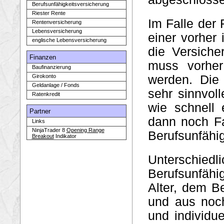
Berufsunfähigkeitsversicherung
Riester Rente
Im Falle der 
Rentenversicherung
Lebensversicherung
einer vorher
englische Lebensversicherung
die Versiche
Finanzen
muss vorher
Baufinanzierung
Girokonto
werden. Die 
Geldanlage / Fonds
sehr sinnvol
Ratenkredit
wie schnell
Partner
dann noch Fa
Links
NinjaTrader 8
Opening Range
Berufsunfähi
Breakout
Indikator
Untersc
Berufsunfähi
Alter, dem B
und aus noch
und individue