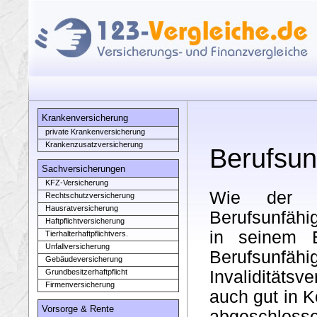
Krankenversicherung
private Krankenversicherung
Krankenzusatzversicherung
Berufsun
Sachversicherungen
KFZ-Versicherung
Wie der N
Rechtschutzversicherung
Hausratversicherung
Berufsunfähi
Haftpflichtversicherung
in seinem B
Tierhalterhaftpflichtvers.
Unfallversicherung
Berufsunfähi
Gebäudeversicherung
Grundbesitzerhaftpflicht
Invalidität
Firmenversicherung
auch gut in 
Vorsorge & Rente
abgeschlosse